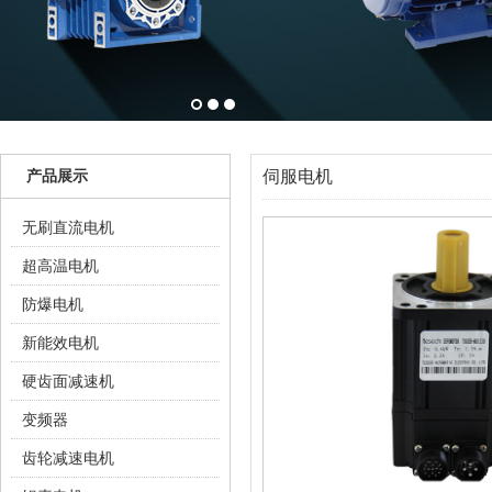
产品展示
伺服电机
无刷直流电机
超高温电机
防爆电机
新能效电机
硬齿面减速机
变频器
齿轮减速电机