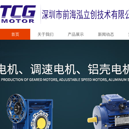
首页
关于我们
产品展示
新闻动态