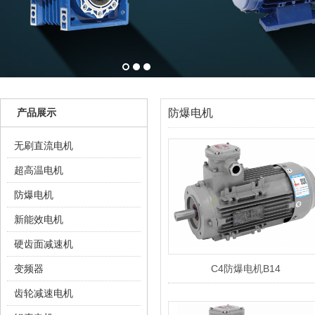
产品展示
防爆电机
无刷直流电机
超高温电机
防爆电机
新能效电机
硬齿面减速机
变频器
C4防爆电机B14
齿轮减速电机